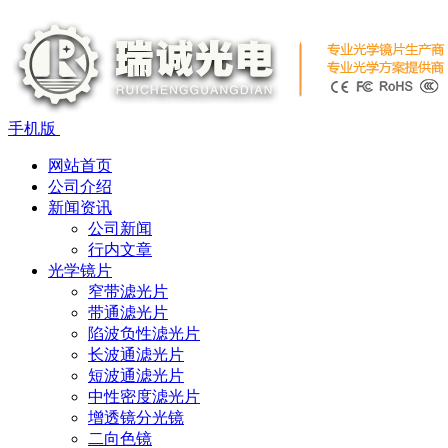
手机版
网站首页
公司介绍
新闻资讯
公司新闻
行内文章
光学镜片
窄带滤光片
带通滤光片
陷波负性滤光片
长波通滤光片
短波通滤光片
中性密度滤光片
增透镜分光镜
二向色镜