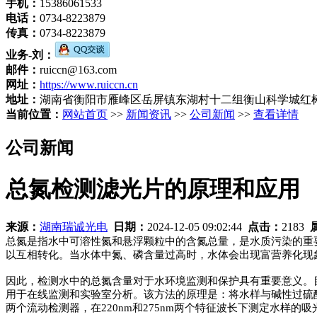
手机：
15386061533
电话：
0734-8223879
传真：
0734-8223879
业务-刘：
邮件：
ruiccn@163.com
网址：
https://www.ruiccn.cn
地址：
湖南省衡阳市雁峰区岳屏镇东湖村十二组衡山科学城红树
当前位置：
网站首页
>>
新闻资讯
>>
公司新闻
>>
查看详情
公司新闻
总氮检测滤光片的原理和应用
来源：
湖南瑞诚光电
日期：
2024-12-05 09:02:44
点击：
2183
总氮是指水中可溶性氮和悬浮颗粒中的含氮总量，是水质污染的重
以互相转化。当水体中氮、磷含量过高时，水体会出现富营养化现
因此，检测水中的总氮含量对于水环境监测和保护具有重要意义。目
用于在线监测和实验室分析。该方法的原理是：将水样与碱性过硫
两个流动检测器，在220nm和275nm两个特征波长下测定水样