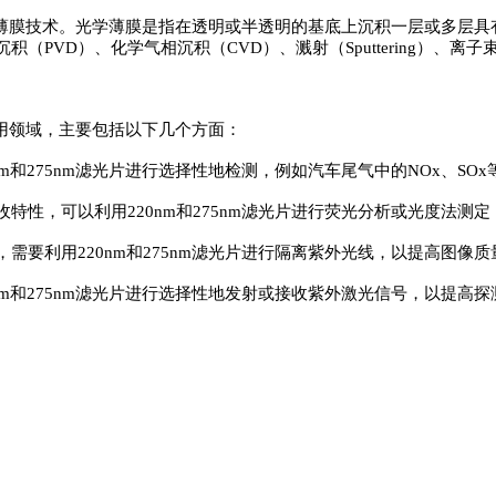
薄膜技术。光学薄膜是指在透明或半透明的基底上沉积一层或多层具
VD）、化学气相沉积（CVD）、溅射（Sputtering）、离子
应用领域，主要包括以下几个方面：
和275nm滤光片进行选择性地检测，例如汽车尾气中的NOx、SOx
性，可以利用220nm和275nm滤光片进行荧光分析或光度法测定
要利用220nm和275nm滤光片进行隔离紫外光线，以提高图像
m和275nm滤光片进行选择性地发射或接收紫外激光信号，以提高