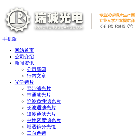
手机版
网站首页
公司介绍
新闻资讯
公司新闻
行内文章
光学镜片
窄带滤光片
带通滤光片
陷波负性滤光片
长波通滤光片
短波通滤光片
中性密度滤光片
增透镜分光镜
二向色镜