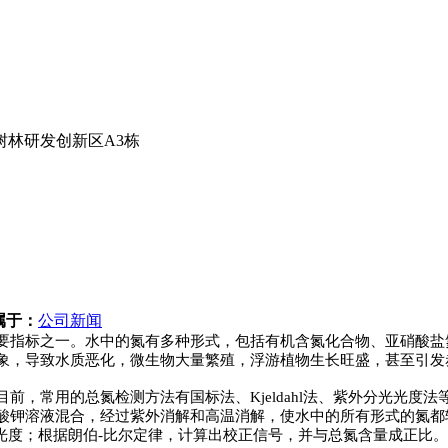
林研发创新区A3栋
属于：
公司新闻
要指标之一。水中的氮有多种形式，包括有机含氮化合物、亚硝酸盐
象，导致水质恶化，微生物大量繁殖，浮游植物生长旺盛，甚至引发
前，常用的总氮检测方法有国标法、Kjeldahl法、紫外分光光度
酸钾溶液混合，经过紫外消解和高温消解，使水中的所有形式的氮都
的吸光度；根据朗伯-比尔定律，计算出校正信号，并与总氮含量成正比。