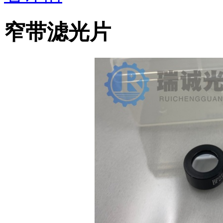
窄带滤光片