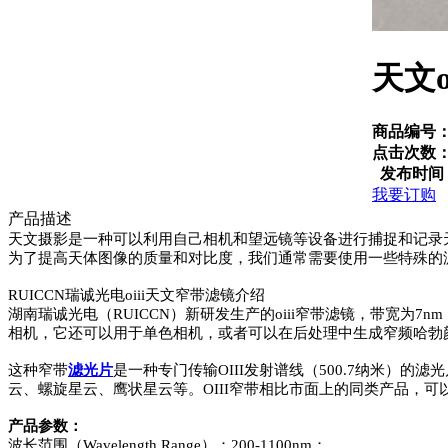
天文o
商品编号
点击次数
发布时间
我要订购
产品描述
天文摄影是一种可以利用自己相机和望远镜等设备进行捕捉和记录
为了提高天体图像的质量和对比度，我们通常需要使用一些特殊的
RUICCN瑞诚光电oiii天文窄带滤镜介绍
湖南瑞诚光电（RUICCN）新研发生产的oiii窄带滤镜，带宽为7
相机，它还可以用于单色相机，或者可以在后处理中生成窄频哈勃
这种窄带
滤光片
是一种专门传输OIII发射谱线（500.7纳米）
云、螺旋星云、鹰状星云等。OIII窄带相比市面上的同类产品，
产品参数：
波长范围（Wavelength Range）：200-1100nm；