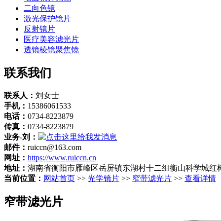
二向色镜
激光保护镜片
反射镜片
医疗美容滤光片
透镜棱镜聚焦镜
联系我们
联系人：
刘女士
手机：
15386061533
电话：
0734-8223879
传真：
0734-8223879
业务-刘：
邮件：
ruiccn@163.com
网址：
https://www.ruiccn.cn
地址：
湖南省衡阳市雁峰区岳屏镇东湖村十二组衡山科学城红树
当前位置：
网站首页
>>
光学镜片
>>
窄带滤光片
>>
查看详情
窄带滤光片