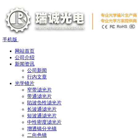
手机版
网站首页
公司介绍
新闻资讯
公司新闻
行内文章
光学镜片
窄带滤光片
带通滤光片
陷波负性滤光片
长波通滤光片
短波通滤光片
中性密度滤光片
增透镜分光镜
二向色镜