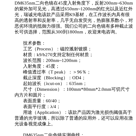
DM635nm二向色镜在45度入射角度下，反射200nm~630nm
的紫外加可见光，高透过650nm~1200nm的红光以及近红外
光，瑞诚光电该款产品采用K9基材，在工作波长内具有很
高的透射率和反射率，几乎无自发荧光，热膨胀系数小，对
恶劣环境的抵御力很强。我们公司的二向色镜有多种截止波
长可供选择，范围从300到1800nm，欢迎来电咨询。
技术参数：
工艺（Process）：磁控溅射镀膜；
材质：k9/b270支持定制任何材质；
波长范围：200nm~1200nm；
入射角度：45度；
峰值透过率（T peak）：＞96％；
截止深度（Blocking）：OD4；
起始波长（λcut-on）：635nm；
尺寸（Dimension）：100mm*80mm*2.0mm可切尺寸
内方片和圆片；
表面质量：60/40；
表面平行度：λ/4；
用途（Application）：该款产品因为激光损伤阈值高于
普通的光学玻璃，所以除了普通的应用外，还可以应用在激
光设备视觉成像上。
DM635nm二向色镜实测曲线：